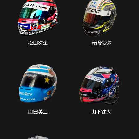
松田次生
元嶋佑弥
山田英二
山下健太