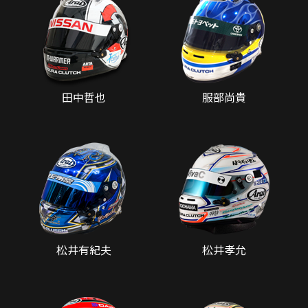
田中哲也
服部尚貴
松井有紀夫
松井孝允