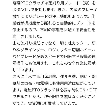
電磁PTOクラッチは芝刈り用ブレード（刃）を
ボタン1つで駆動します。また、内蔵のブレーキ
機能によりブレードの停止機能もあります。作
業者が操縦席から離れると自動的にブレードを
停止するので、不測の事態を回避する安全性を
向上させました。
また芝刈り機だけでなく、切り株カッター、切
り株グラインダー、ログカッター切削ホイール
などブレードが高スピードで回転する設備の遠
隔操作にも使用され、これらの安全作業に貢献
しています。
さらに土木工事用溝堀機、種まき機、肥料・除
草剤の散布・噴霧機にも使用用途は広がってい
ます。電磁PTOクラッチは必要な時にON・OFF
できることから、種や肥料を無駄なく蒔くこと
ができ、省資源にも貢献しています。