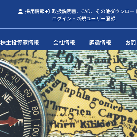
採用情報
取扱説明書、CAD、その他ダウンロー
ログイン
・
新規ユーザー登録
株主投資家情報
会社情報
調達情報
お問