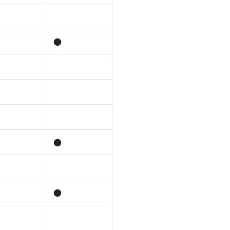
●
●
●