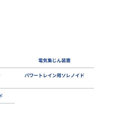
電気集じん装置
チ
パワートレイン用ソレノイド
ド