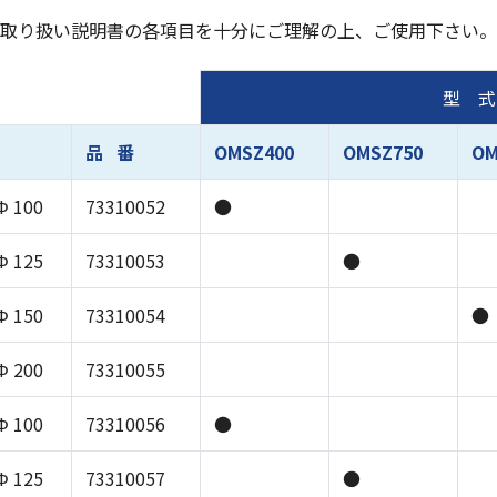
取り扱い説明書の各項目を十分にご理解の上、ご使用下さい。
型 式
品 番
OMSZ400
OMSZ750
OM
Φ 100
73310052
●
Φ 125
73310053
●
Φ 150
73310054
●
Φ 200
73310055
Φ 100
73310056
●
Φ 125
73310057
●