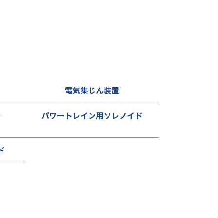
電気集じん装置
チ
パワートレイン用ソレノイド
ド