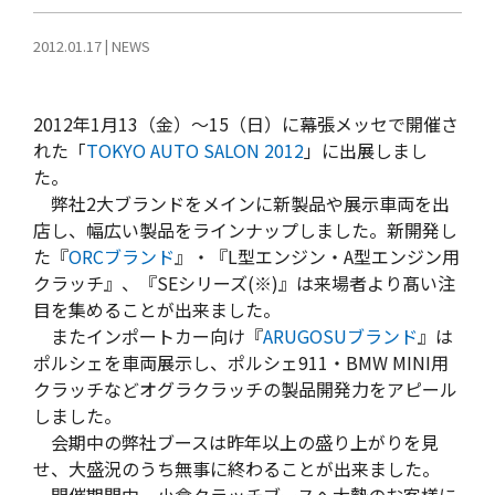
2012.01.17
|
NEWS
2012年1月13（金）〜15（日）に幕張メッセで開催さ
れた「
TOKYO AUTO SALON 2012
」に出展しまし
た。
弊社2大ブランドをメインに新製品や展示車両を出
店し、幅広い製品をラインナップしました。新開発し
た『
ORCブランド
』・『L型エンジン・A型エンジン用
クラッチ』、『SEシリーズ(※)』は来場者より髙い注
目を集めることが出来ました。
またインポートカー向け『
ARUGOSUブランド
』は
ポルシェを車両展示し、ポルシェ911・BMW MINI用
クラッチなどオグラクラッチの製品開発力をアピール
しました。
会期中の弊社ブースは昨年以上の盛り上がりを見
せ、大盛況のうち無事に終わることが出来ました。