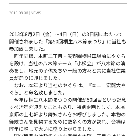
2013.08.06
|
NEWS
2013年8月2日（金）～4日（日）の3日間にわたって
開催されました「第50回桐生八木節まつり」に当社も
参加致しました。
昨年同様、本町二丁目・矢野園様駐車場前にやぐら
を設け、当社の八木節チーム「小松会」が八木節の演
奏をし、地元の子供たちや一般の方々と共に当社従業
員が踊りに興じました。
なお、本年より当社のやぐらは、『本二 宏龍大や
ぐら』と命名致しました。
今年は桐生八木節まつりの開催が50回目という記念
すべき年を迎えたこともあり、特別企画として、本場
京都の上七軒より舞妓さんをお呼びしました。本物の
舞妓さんを見物するために数多くの方が訪れ、会場は
昨年に増して大いに盛り上がりました。