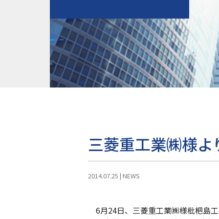
三菱重工業㈱様よ
2014.07.25
|
NEWS
6月24日、三菱重工業㈱様枇杷島工