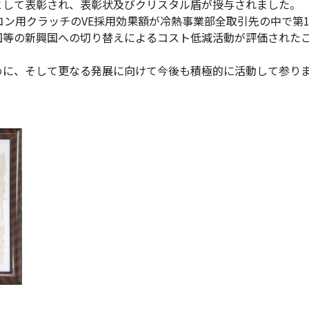
として表彰され、表彰状及びクリスタル盾が授与されました。
ン用クラッチのVE採用効果額が冷熱事業部全取引先の中で第
国等の新興国への切り替えによるコスト低減活動が評価された
に、そして更なる発展に向けて今後も積極的に活動して参り