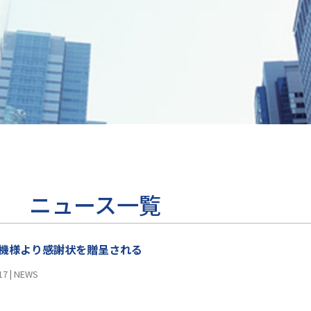
ニュース一覧
機様より感謝状を贈呈される
17
|
NEWS