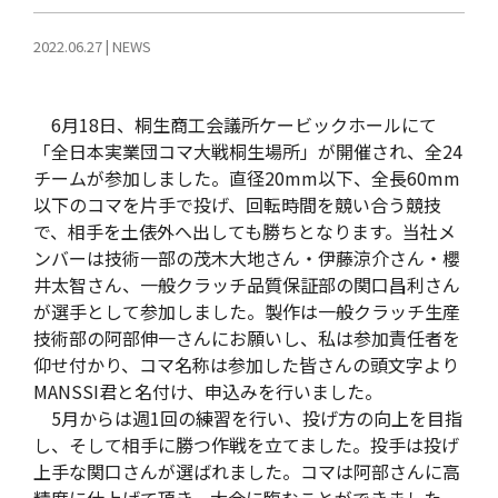
2022.06.27
|
NEWS
6月18日、桐生商工会議所ケービックホールにて
「全日本実業団コマ大戦桐生場所」が開催され、全24
チームが参加しました。直径20mm以下、全長60mm
以下のコマを片手で投げ、回転時間を競い合う競技
で、相手を土俵外へ出しても勝ちとなります。当社メ
ンバーは技術一部の茂木大地さん・伊藤涼介さん・櫻
井太智さん、一般クラッチ品質保証部の関口昌利さん
が選手として参加しました。製作は一般クラッチ生産
技術部の阿部伸一さんにお願いし、私は参加責任者を
仰せ付かり、コマ名称は参加した皆さんの頭文字より
MANSSI君と名付け、申込みを行いました。
5月からは週1回の練習を行い、投げ方の向上を目指
し、そして相手に勝つ作戦を立てました。投手は投げ
上手な関口さんが選ばれました。コマは阿部さんに高