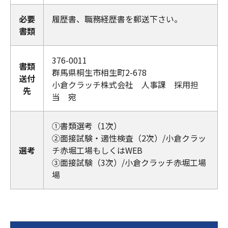
必要
履歴書、職務経歴書を郵送下さい。
書類
376-0011
書類
群馬県桐生市相生町2-678
送付
小倉クラッチ株式会社 人事課 採用担
先
当 宛
➀書類選考（1次）
➁面接試験・適性検査（2次）/小倉クラッ
選考
チ赤堀工場もしくはWEB
➂面接試験（3次）/小倉クラッチ赤堀工場
場