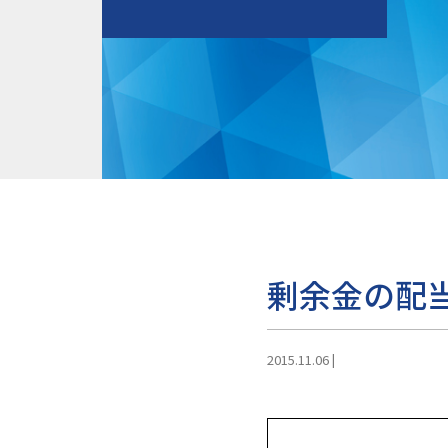
剰余金の配当
2015.11.06
|