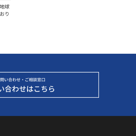
地球
おり