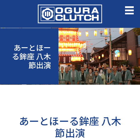
あーとほー
る鉾座 八木
節出演
あーとほーる鉾座 八木
節出演