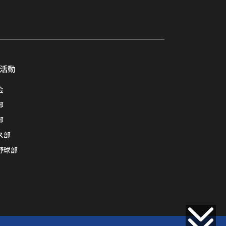
活動
会
部
部
ス部
野球部