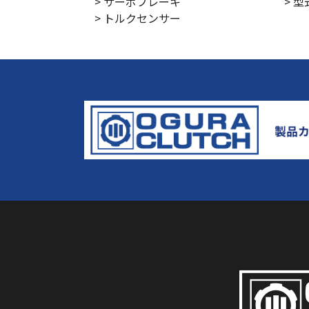
> サーボブレーキ
> 
> トルクセンサー