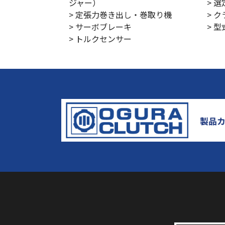
ジャー）
> 
> 定張力巻き出し・巻取り機
> 
> サーボブレーキ
> 
> トルクセンサー