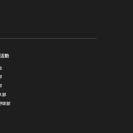
活動
会
部
部
ス部
野球部