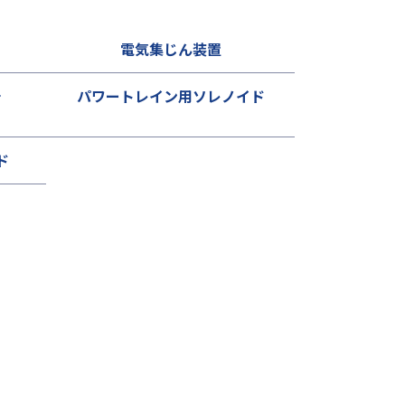
電気集じん装置
チ
パワートレイン用ソレノイド
ド