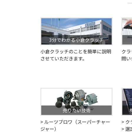
3分でわかる小倉クラッチ
小倉クラッチのことを簡単に説明
クラ
させていただきます。
問い
売りたい技術
> ルーツブロワ（スーパーチャー
> 
ジャー）
> 