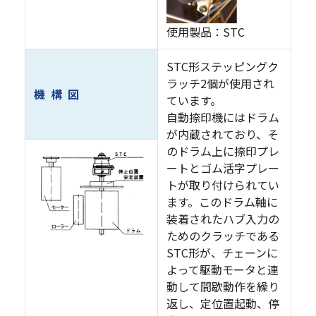
使用製品：STC
STC形ステッピングク
ラッチ2個が使用され
機 構 図
ています。
自動捺印機にはドラム
が内蔵されており、そ
のドラム上に捺印プレ
ートとゴム活字プレー
トが取り付けられてい
ます。このドラム軸に
装着されたハブ入力の
ためのクラッチである
STC形が、チェーンに
よって駆動モータと連
動して間歇動作を繰り
返し、定位置起動、停