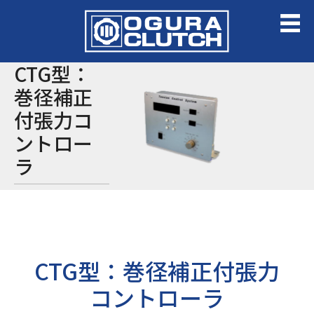
CTG型：
巻径補正
付張力コ
ントロー
ラ
CTG型：巻径補正付張力
コントローラ