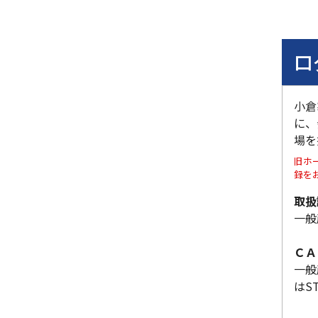
ロ
小倉
に、
場を
旧ホ
録を
取扱
一般
ＣＡ
一般
はS