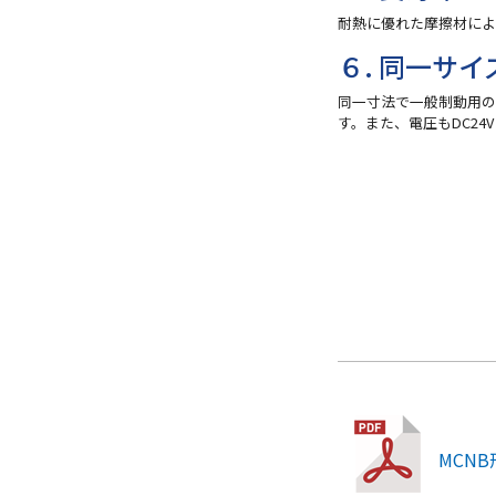
耐熱に優れた摩擦材によ
６. 同一サ
同一寸法で一般制動用
す。また、電圧もDC24
MCN