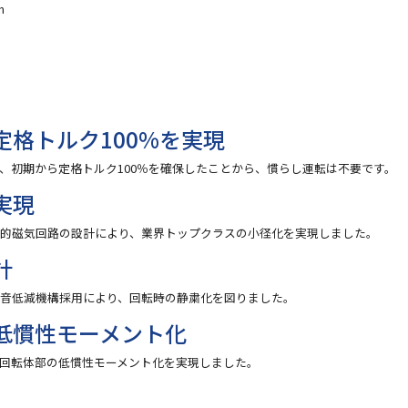
m
り定格トルク100%を実現
、初期から定格トルク100％を確保したことから、慣らし運転は不要です。
実現
率的磁気回路の設計により、業界トップクラスの小径化を実現しました。
計
ュ音低減機構採用により、回転時の静粛化を図りました。
を低慣性モーメント化
回転体部の低慣性モーメント化を実現しました。