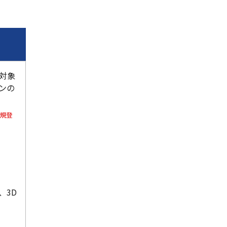
対象
ンの
規登
、3D