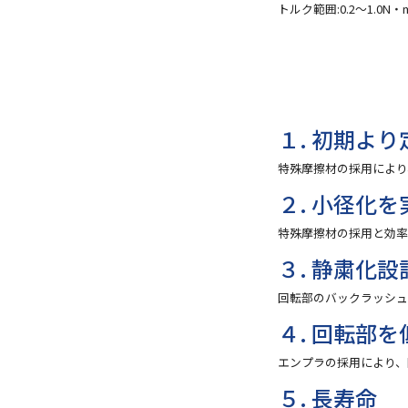
トルク範囲:0.2〜1.0N・
１. 初期よ
特殊摩擦材の採用により
２. 小径化を
特殊摩擦材の採用と効
３. 静粛化設
回転部のバックラッシ
４. 回転部
エンプラの採用により、
５. 長寿命