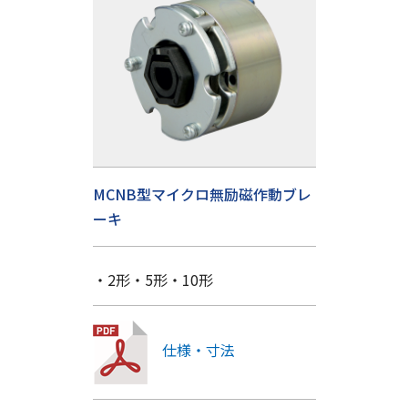
MCNB型マイクロ無励磁作動ブレ
ーキ
・2形・5形・10形
仕様・寸法